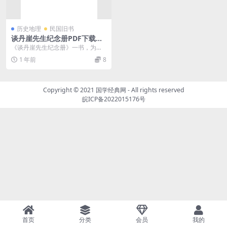
历史地理
民国旧书
谈丹崖先生纪念册PDF下载，
谈丹崖年谱
《谈丹崖先生纪念册》一书，为纪
念近代著名银行家、实业家谈丹崖
1 年前
8
先生（谈荔孙，188...
Copyright © 2021
国学经典网
- All rights reserved
皖ICP备2022015176号
首页
分类
会员
我的