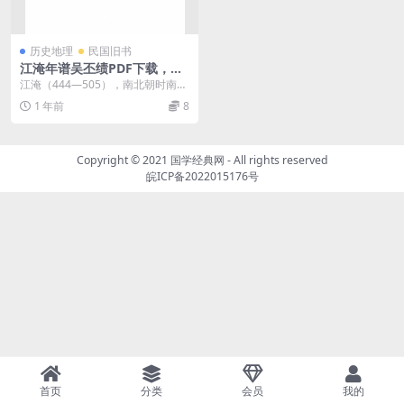
历史地理
民国旧书
江淹年谱吴丕绩PDF下载，国
学年谱
江淹（444—505），南北朝时南朝
文学家，字文通，今河南兰考人。
1 年前
8
本书按年记叙其...
Copyright © 2021
国学经典网
- All rights reserved
皖ICP备2022015176号
首页
分类
会员
我的