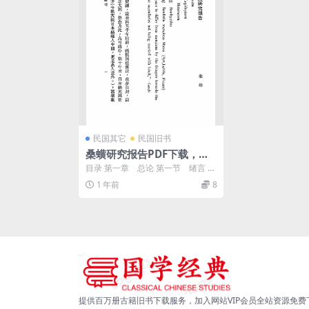
民国其它
民国旧书
桑蟥研究报告PDF下载，桑
蝗治理研究，浙江省昆虫局
目录 第一章 总论 第一节 绪言 第
丛刊
二节 桑蟥命名及历史考略 ...
1 年前
8
提供百万册古籍旧书下载服务，加入网站VIP会员全站资源免费