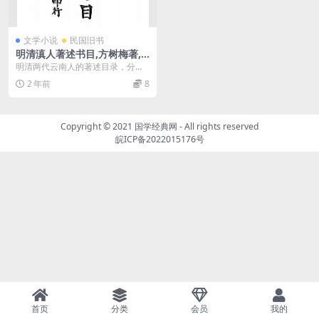
文学小说
民国旧书
明清滇人著述书目,方树梅著,
西南研究丛书
明清两代云南人的著述目录，分
经、史、子、集4类。依四库全书体
2 年前
8
例
Copyright © 2021
国学经典网
- All rights reserved
皖ICP备2022015176号
首页
分类
会员
我的