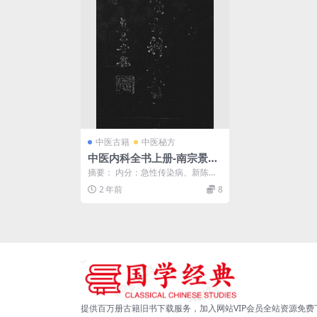
中医古籍
中医秘方
中医内科全书上册-南宗景著-
南宗景医药事务所
摘要： 内分：急性传染病、新陈代
谢病、呼吸器病、消化器病、循环
2 年前
8
器病、血液及脾病、...
提供百万册古籍旧书下载服务，加入网站VIP会员全站资源免费