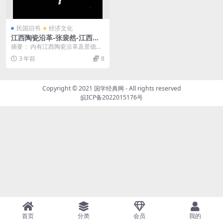
民国旧书
经济文化
江西陶瓷沿革-张裴然-江西省
建设厅
摘要： 内有江西陶瓷沿革及景德镇
瓷业现况。书前有景德镇瓷器制造
3 年前
8
实况照片20幅唐瓷...
Copyright © 2021
国学经典网
- All rights reserved
皖ICP备2022015176号
首页
分类
会员
我的