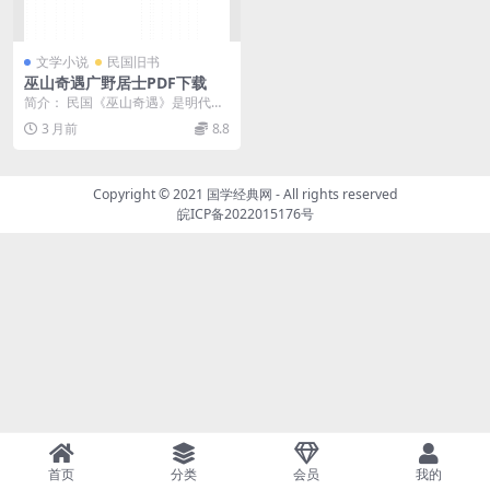
文学小说
民国旧书
巫山奇遇广野居士PDF下载
简介： 民国《巫山奇遇》是明代小
说《双双传》在民国时期的一个重
3 月前
8.8
印本。它由上海中央...
Copyright © 2021
国学经典网
- All rights reserved
皖ICP备2022015176号
首页
分类
会员
我的