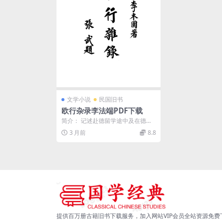
文学小说
民国旧书
欧行杂录李法端PDF下载
简介： 记述赴德留学途中及在德国
留学期间的见闻。书末附《德国工
3 月前
8.8
界思想及生活》和《...
提供百万册古籍旧书下载服务，加入网站VIP会员全站资源免费