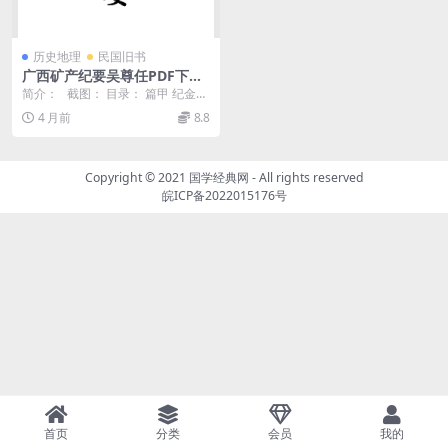
历史地理
民国旧书
广西矿产纪要吴尊任PDF下载,
民国广西地区矿产研究史料
简介： 截图： 目录： 篇甲 纪金属
矿 9 一 金矿 9 附湖南开...
4 月前
8.8
Copyright © 2021
国学经典网
- All rights reserved
皖ICP备2022015176号
首页
分类
会员
我的