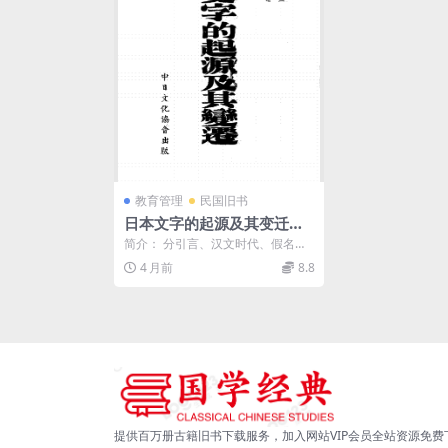
教育管理
民国旧书
日本文字的起源及其变迁朱
明PDF下载,日本文化小丛刊
简介： 分引言、汉文时代、假名文
字、现代日文、改革运动、结论6部
4 月前
8.8
分 截图： 目录...
提供百万册古籍旧书下载服务，加入网站VIP会员全站资源免费