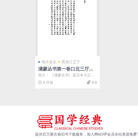
地方县志
黑龙江辽宁
满蒙丛书第一卷口北三厅志
卷一至十三内藤虎次郎PDF
简介： 《满蒙丛书》是日本大正年
下载,满蒙丛书下载
间（约1910年代）出版的一套关于
8 月前
8.8
中国东北及蒙古...
提供百万册古籍旧书下载服务，加入网站VIP会员全站资源免费