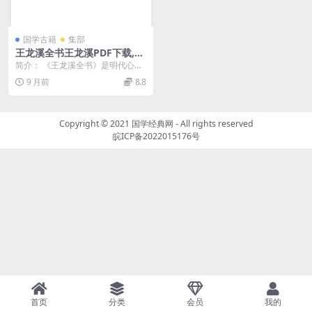
国学古籍
集部
王龙溪全书王龙溪PDF下载,王
畿全书三省堂
简介： 《王龙溪全书》是明代心学
大家王畿（号龙溪）的著作汇编，
9 月前
8.8
亦常称作《王龙溪先...
Copyright © 2021
国学经典网
- All rights reserved
皖ICP备2022015176号
首页
分类
会员
我的